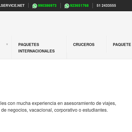
SERVICE.NET
990386973
923651768
51 2433555
PAQUETES
CRUCEROS
PAQUETE 
S
INTERNACIONALES
les con mucha experiencia en asesoramiento de viajes,
de negocios, vacacional, corporativo o estudiantes.