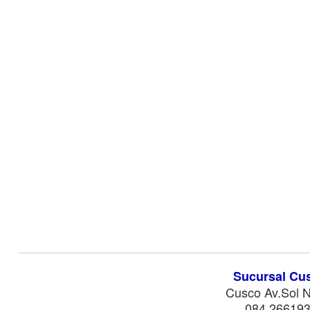
Sucursal Cu
Cusco Av.Sol N
084 266193