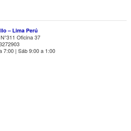
illo – Lima Perú
 N°311 Oficina 37
43272903
a 7:00 | Sáb 9:00 a 1:00