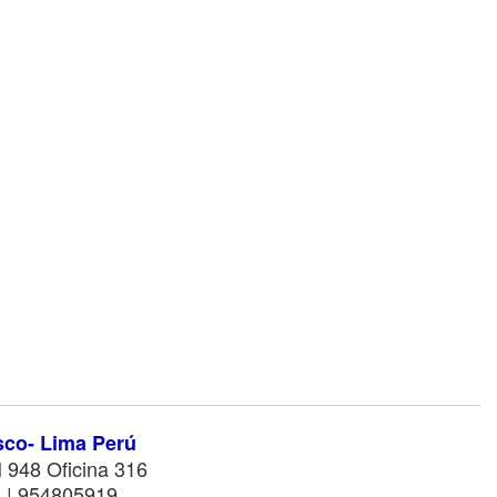
sco- Lima Perú
 948 Oficina 316
 | 954805919