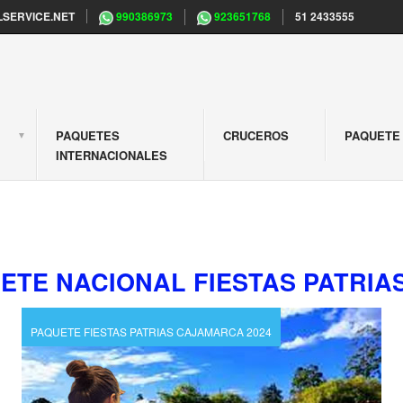
SERVICE.NET
990386973
923651768
51 2433555
PAQUETES
CRUCEROS
PAQUETE 
S
INTERNACIONALES
ETE NACIONAL FIESTAS PATRIAS
PAQUETE FIESTAS PATRIAS CAJAMARCA 2024