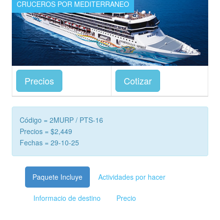
CRUCEROS POR MEDITERRANEO
Precios
Cotizar
Código = 2MURP / PTS-16
Precios = $2,449
Fechas = 29-10-25
Paquete Incluye
Actividades por hacer
Informacio de destino
Precio