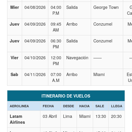
Mier
04/08/2026
04:00
Salida
George Town
G
P.M
Ca
Juev
04/09/2026
09:45
Arribo
Conzumel
M
AM
Juev
04/09/2026
06:30
Salida
Conzumel
M
PM
Vier
04/10/2026
12:00
Navegación
——
PM
Sab
04/11/2026
07:00
Arribo
Miami
Es
A.M
U
ITINERARIO DE VUELOS
AEROLINEA
FECHA
DESDE
HACIA
SALE
LLEGA
Latam
03 Abril
Lima
Miami
13:30
20:30
Airlines