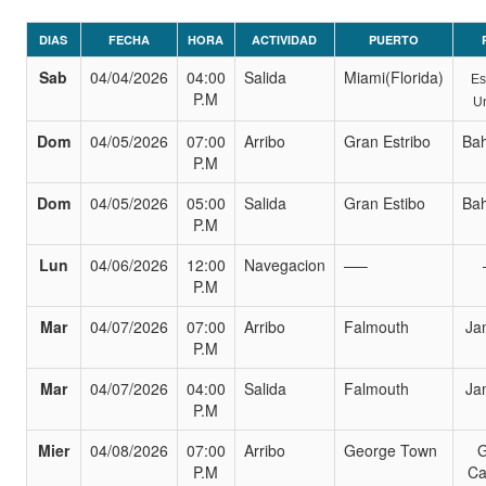
DIAS
FECHA
HORA
ACTIVIDAD
PUERTO
Sab
04/04/2026
04:00
Salida
Miami(Florida)
Es
P.M
U
Dom
04/05/2026
07:00
Arribo
Gran Estribo
Ba
P.M
Dom
04/05/2026
05:00
Salida
Gran Estibo
Ba
P.M
Lun
04/06/2026
12:00
Navegacion
—–
P.M
Mar
04/07/2026
07:00
Arribo
Falmouth
Ja
P.M
Mar
04/07/2026
04:00
Salida
Falmouth
Ja
P.M
Mier
04/08/2026
07:00
Arribo
George Town
G
P.M
Ca