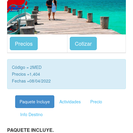
Precios
Cotizar
Código = 2MED
Precios =1,404
Fechas =08/04/2022
Paquete Incluye
Actividades
Precio
Info Destino
PAQUETE INCLUYE.