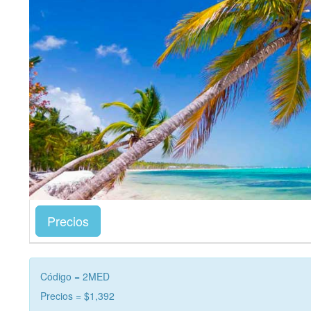
Precios
Código = 2MED
Precios = $1,392