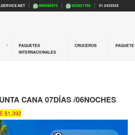
SERVICE.NET
990386973
923651768
51 2433555
PAQUETES
CRUCEROS
PAQUETE 
S
INTERNACIONALES
UNTA CANA 07DÍAS /06NOCHES
 $1,392