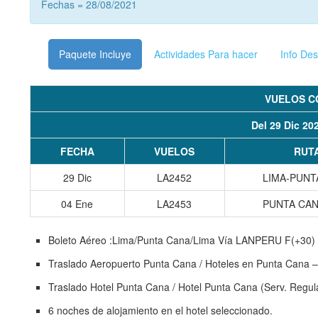
Fechas = 28/08/2021
Paquete Incluye
Actividades Para hacer
Info Des
VUELOS C
Del 29 Dic 20
FECHA
VUELOS
RUT
29 Dic
LA2452
LIMA-PUNT
04 Ene
LA2453
PUNTA CAN
Boleto Aéreo :Lima/Punta Cana/Lima Vía LANPERU F(+30)
Traslado Aeropuerto Punta Cana / Hoteles en Punta Cana – 
Traslado Hotel Punta Cana / Hotel Punta Cana (Serv. Regula
6 noches de alojamiento en el hotel seleccionado.