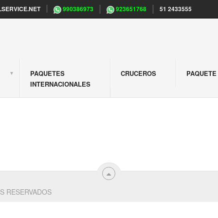
SERVICE.NET
990386973
923651768
51 2433555
PAQUETES
CRUCEROS
PAQUETE 
S
INTERNACIONALES
S RESERVADOS