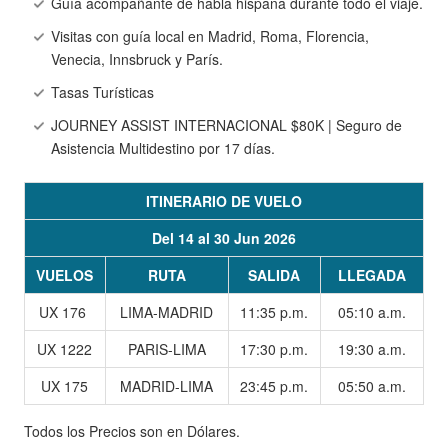
Guía acompañante de habla hispana durante todo el viaje.
Visitas con guía local en Madrid, Roma, Florencia,
Venecia, Innsbruck y París.
Tasas Turísticas
JOURNEY ASSIST INTERNACIONAL $80K | Seguro de
Asistencia Multidestino por 17 días.
ITINERARIO DE VUELO
Del 14 al 30 Jun 2026
VUELOS
RUTA
SALIDA
LLEGADA
UX 176
LIMA-MADRID
11:35 p.m.
05:10
a.m.
UX 1222
PARIS-LIMA
17:30 p.m.
19:30
a.m.
UX 175
MADRID-LIMA
23:45 p.m.
05:50
a.m.
Todos los Precios son en Dólares.