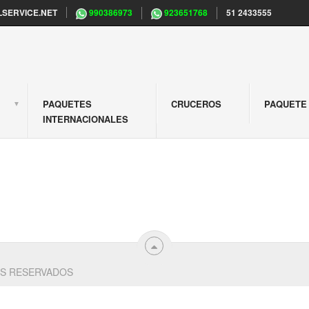
SERVICE.NET
990386973
923651768
51 2433555
PAQUETES
CRUCEROS
PAQUETE 
S
INTERNACIONALES
S RESERVADOS