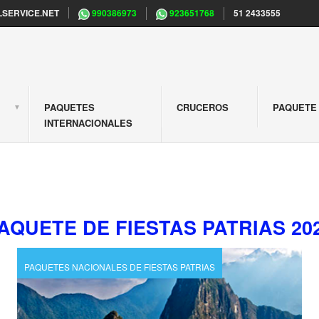
SERVICE.NET
990386973
923651768
51 2433555
PAQUETES
CRUCEROS
PAQUETE 
S
INTERNACIONALES
AQUETE DE FIESTAS PATRIAS 20
PAQUETES NACIONALES DE FIESTAS PATRIAS