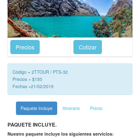
Precios
Cotizar
Código = 2TTOUR / PTS-32
Precios = $150
Fechas =21/02/2019
Paquete Incluye
Itinerario
Precio
PAQUETE INCLUYE.
Nuestro paquete incluye los siguientes servicios: