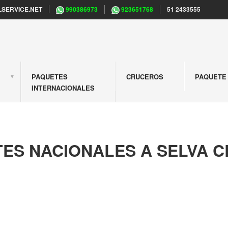
SERVICE.NET
990386973
923651768
51 2433555
PAQUETES
CRUCEROS
PAQUETE 
S
INTERNACIONALES
ES NACIONALES A SELVA 