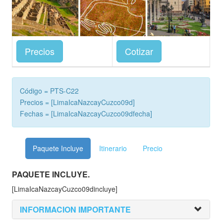
Precios
Cotizar
Código = PTS-C22
Precios = [LimaIcaNazcayCuzco09d]
Fechas = [LimaIcaNazcayCuzco09dfecha]
Paquete Incluye
Itinerario
Precio
PAQUETE INCLUYE.
[LimaIcaNazcayCuzco09dincluye]
INFORMACION IMPORTANTE