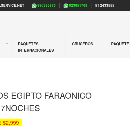
SERVICE.NET
990386973
923651768
51 2433555
PAQUETES
CRUCEROS
PAQUETE 
S
INTERNACIONALES
OS EGIPTO FARAONICO
/07NOCHES
 $2,999