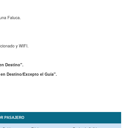
 una Faluca.
icionado y WIFI.
en Destino".
 en Destino/Excepto el Guía".