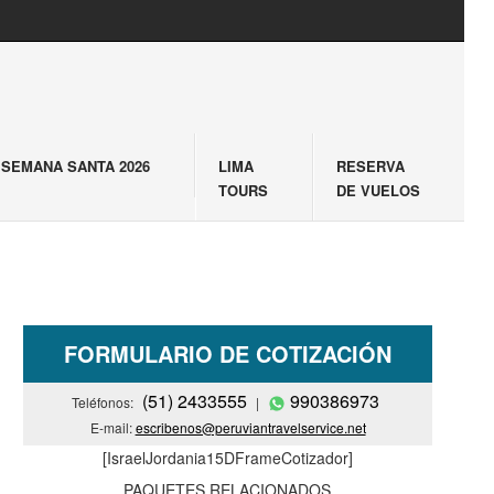
SEMANA SANTA 2026
LIMA
RESERVA
TOURS
DE VUELOS
FORMULARIO DE COTIZACIÓN
(51) 2433555
990386973
Teléfonos:
|
E-mail:
escribenos@peruviantravelservice.net
[IsraelJordania15DFrameCotizador]
PAQUETES RELACIONADOS