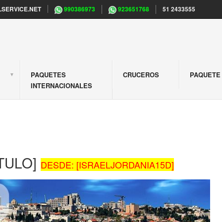
SERVICE.NET
990386973
923651768
51 2433555
PAQUETES
CRUCEROS
PAQUETE 
S
INTERNACIONALES
TULO]
DESDE: [ISRAELJORDANIA15D]