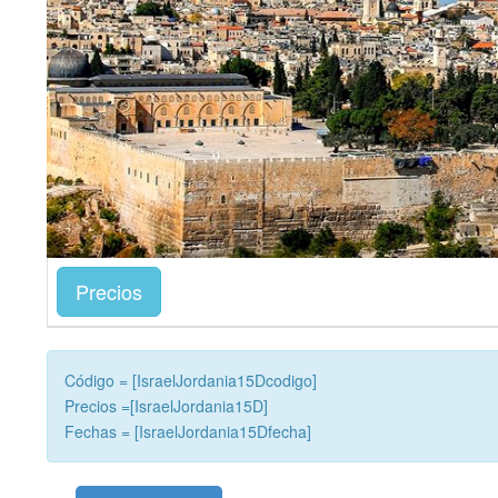
Precios
Código = [IsraelJordania15Dcodigo]
Precios =[IsraelJordania15D]
Fechas = [IsraelJordania15Dfecha]