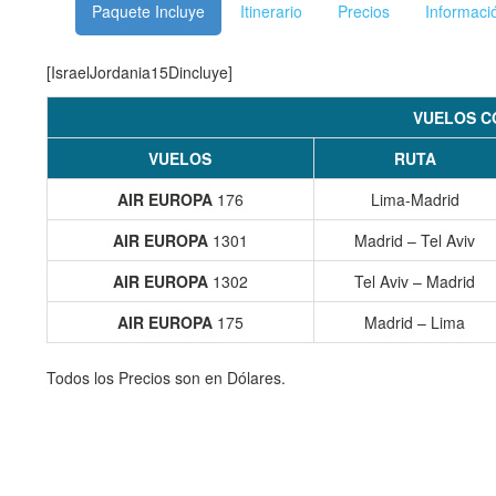
Paquete Incluye
Itinerario
Precios
Informaci
[IsraelJordania15Dincluye]
VUELOS C
VUELOS
RUTA
AIR EUROPA
176
Lima-Madrid
A
I
R EUROPA
1301
Madrid – Tel Aviv
A
I
R EUROPA
1302
Tel Aviv – Madrid
AIR EUROPA
175
Madrid – Lima
Todos los Precios son en Dólares.