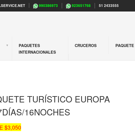
SERVICE.NET
990386973
923651768
51 2433555
PAQUETES
CRUCEROS
PAQUETE 
S
INTERNACIONALES
QUETE TURÍSTICO EUROPA
17DÍAS/16NOCHES
 $3,050