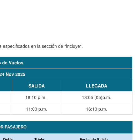
especificados en la sección de "Incluye".
io de Vuelos
 24 Nov 2025
SALIDA
LLEGADA
18:10
p.m.
13:05 (05)
p.m.
11:00
p.m.
16:10
p.m.