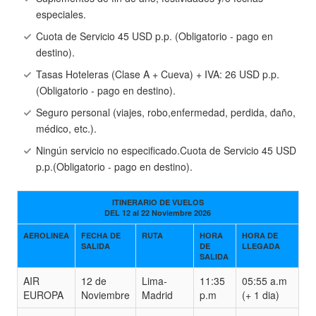
especiales.
Cuota de Servicio 45 USD p.p. (Obligatorio - pago en
destino).
Tasas Hoteleras (Clase A + Cueva) + IVA: 26 USD p.p.
(Obligatorio - pago en destino).
Seguro personal (viajes, robo,enfermedad, perdida, daño,
médico, etc.).
Ningún servicio no especificado.Cuota de Servicio 45 USD
p.p.(Obligatorio - pago en destino).
ITINERARIO DE VUELOS
DEL 12 al 22 Noviembre 2026
AEROLINEA
FECHA DE
RUTA
HORA
HORA DE
SALIDA
DE
LLEGADA
SALIDA
AIR
12 de
Lima-
11:35
05:55 a.m
EUROPA
Noviembre
Madrid
p.m
(+ 1 dia)