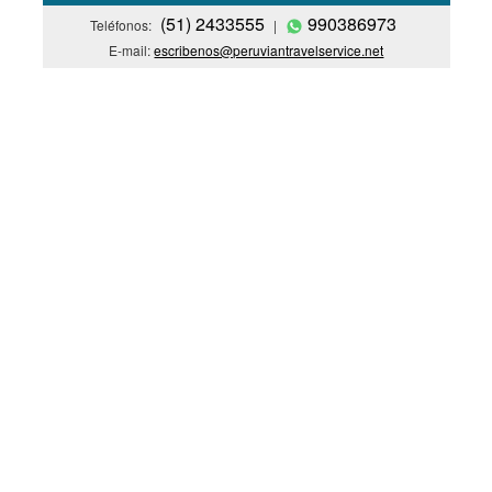
(51) 2433555
990386973
Teléfonos:
|
E-mail:
escribenos@peruviantravelservice.net