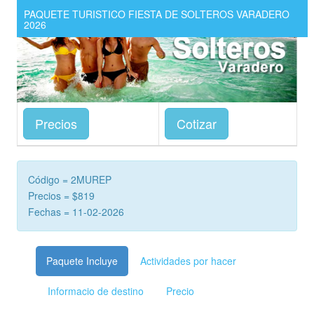
PAQUETE TURISTICO FIESTA DE SOLTEROS VARADERO
2026
Precios
Cotizar
Código = 2MUREP
Precios = $819
Fechas = 11-02-2026
Paquete Incluye
Actividades por hacer
Informacio de destino
Precio