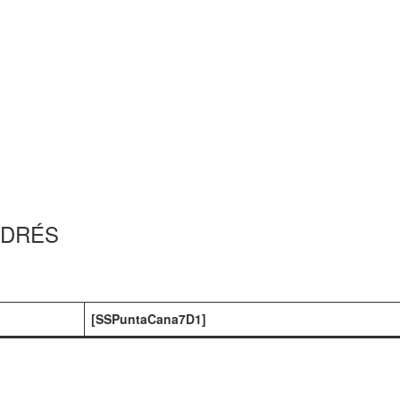
NDRÉS
[SSPuntaCana7D1]