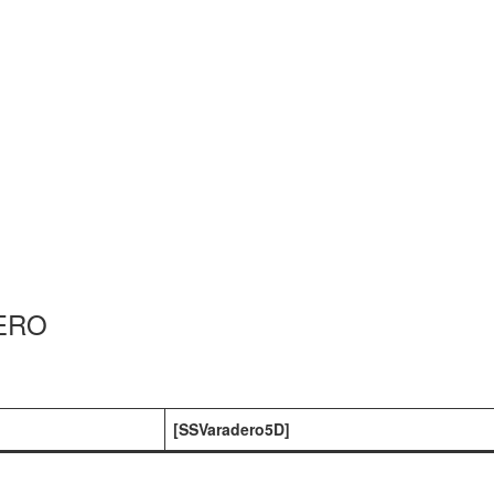
ERO
[SSVaradero5D]