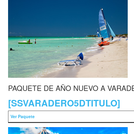
PAQUETE DE AÑO NUEVO A VARAD
[SSVARADERO5DTITULO]
Ver Paquete