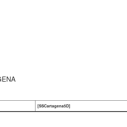
GENA
[SSCartagena5D]