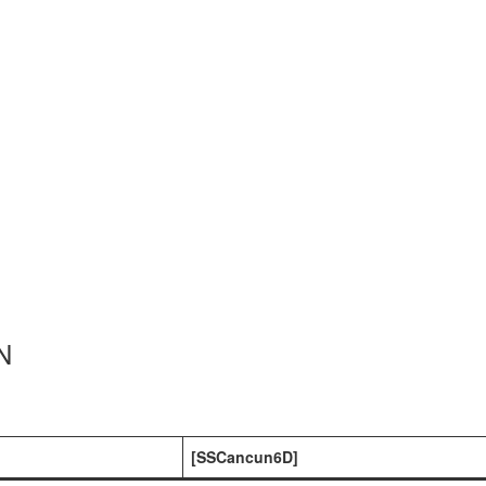
N
[SSCancun6D]