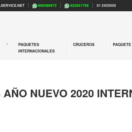
SERVICE.NET
990386973
923651768
51 2433555
PAQUETES
CRUCEROS
PAQUETE 
S
INTERNACIONALES
 AÑO NUEVO 2020 INTE