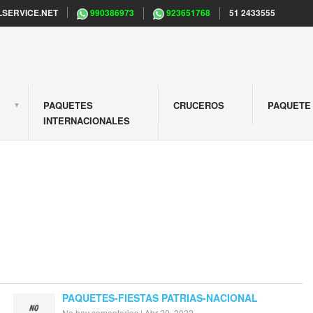
SERVICE.NET
990386973
923651768
51 2433555
PAQUETES
CRUCEROS
PAQUETE 
S
INTERNACIONALES
PAQUETES-FIESTAS PATRIAS-NACIONAL
No hay comentarios
|
Abr 20, 2022