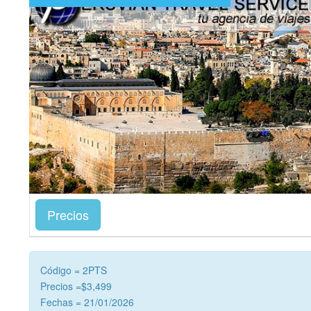
Precios
Código = 2PTS
Precios =$3,499
Fechas = 21/01/2026