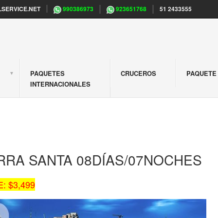
SERVICE.NET
990386973
923651768
51 2433555
PAQUETES
CRUCEROS
PAQUETE 
S
INTERNACIONALES
ERRA SANTA 08DÍAS/07NOCHES
: $3,499