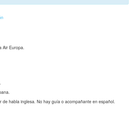
ón
a Air Europa.
.
pana.
or de habla inglesa. No hay guía o acompañante en español.