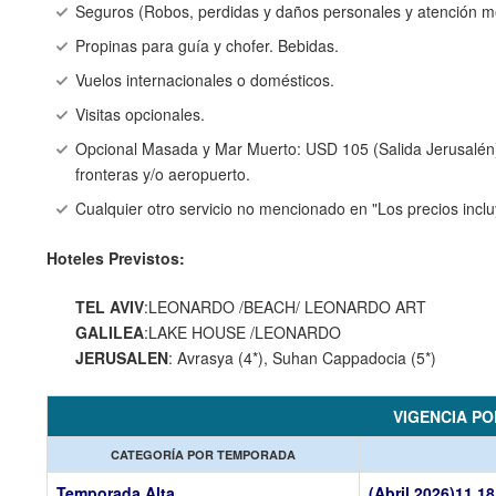
Seguros (Robos, perdidas y daños personales y atención m
Propinas para guía y chofer. Bebidas.
Vuelos internacionales o domésticos.
Visitas opcionales.
Opcional Masada y Mar Muerto: USD 105 (Salida Jerusalén)
fronteras y/o aeropuerto.
Cualquier otro servicio no mencionado en "Los precios inclu
Hoteles Previstos:
TEL AVIV
:LEONARDO /BEACH/ LEONARDO ART
GALILEA
:LAKE HOUSE /LEONARDO
JERUSALEN
: Avrasya (4*), Suhan Cappadocia (5*)
VIGENCIA P
CATEGORÍA POR TEMPORADA
Temporada Alta
(Abril 2026)
11,18