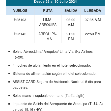
Desde 26 al 30 Julio 2024
VUELOS
RUTA
SALIDA
LLEGADA
H25103
LIMA-
06:00
07:35 A.M
AREQUIPA
A.M
H25142
AREQUIPA-
21:20
22:50 P.M
LIMA
P.M
Boleto Aéreo:Lima/ Arequipa/ Lima Vía Sky Airlines
F(+20).
4 noches de alojamiento en el hotel seleccionado.
Sistema de alimentación según el hotel seleccionado.
ASSIST CARD Seguro de Asistencia Nacional 5 dia para
paquetes.
Bolso mano + equipaje de mano (Tarifa Ligth).
Impuesto de Salida del Aeropuerto de Arequipa (T.U.U.A)
de usd 19.16 (HW).