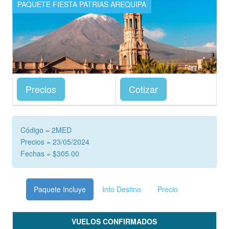
PAQUETE FIESTA PATRIAS AREQUIPA
Precios
Cotizar
Código = 2MED
Precios = 23/05/2024
Fechas = $305.00
Paquete Incluye
Info Destino
Precio
VUELOS CONFIRMADOS