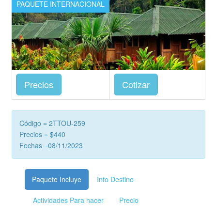
PAQUETE INTERNACIONAL
Precios
Cotizar
Código = 2TTOU-259
Precios = $440
Fechas =08/11/2023
Paquete Incluye
Info Destino
Actividades Para hacer
Precio