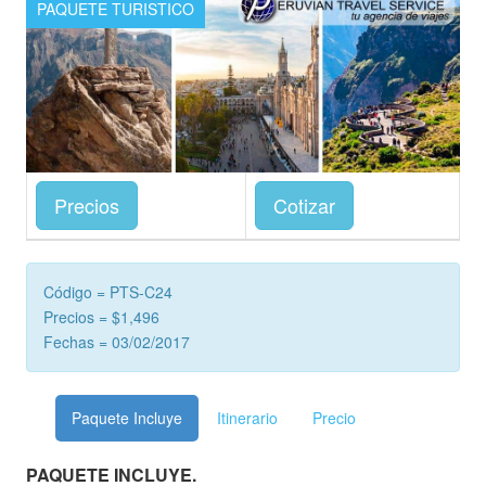
PAQUETE TURISTICO
Precios
Cotizar
Código = PTS-C24
Precios = $1,496
Fechas = 03/02/2017
Paquete Incluye
Itinerario
Precio
PAQUETE INCLUYE.