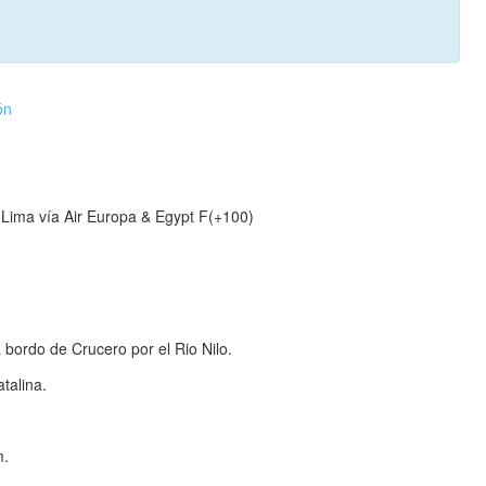
ón
 Lima vía Air Europa & Egypt F(+100)
bordo de Crucero por el Rio Nilo.
talina.
m.