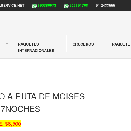
SERVICE.NET
990386973
923651768
51 2433555
PAQUETES
CRUCEROS
PAQUETE 
S
INTERNACIONALES
O A RUTA DE MOISES
/17NOCHES
: $6,500