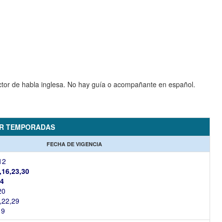
uctor de habla inglesa. No hay guía o acompañante en español.
OR TEMPORADAS
FECHA DE VIGENCIA
12
,16,23,30
14
20
,22,29
19