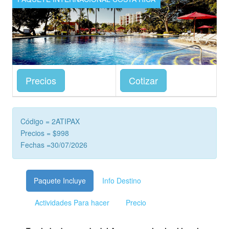
Precios
Cotizar
Código = 2ATIPAX
Precios = $998
Fechas =30/07/2026
Paquete Incluye
Info Destino
Actividades Para hacer
Precio