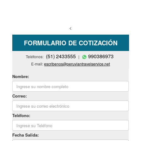
(51) 2433556
990386973
<
FORMULARIO DE COTIZACIÓN
(51) 2433555
990386973
Teléfonos:
|
E-mail:
escribenos@peruviantravelservice.net