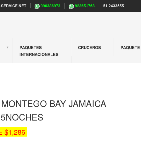
SERVICE.NET
990386973
923651768
51 2433555
PAQUETES
CRUCEROS
PAQUETE 
S
INTERNACIONALES
A MONTEGO BAY JAMAICA
/05NOCHES
 $1,286