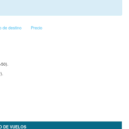
o de destino
Precio
+50).
).
IO DE VUELOS