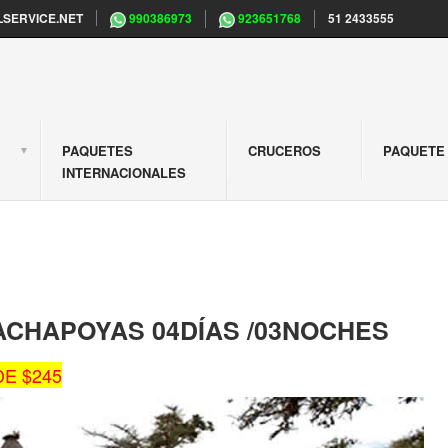
SERVICE.NET
990386973
923651768
51 2433555
PAQUETES
CRUCEROS
PAQUETE 
S
INTERNACIONALES
ACHAPOYAS 04DÍAS /03NOCHES
E $245