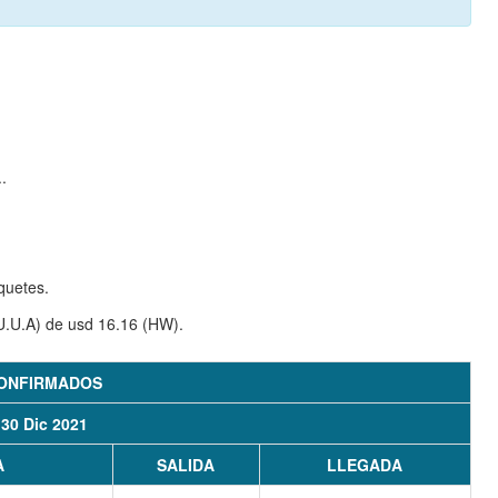
.
quetes.
U.U.A) de usd 16.16 (HW).
ONFIRMADOS
 30 Dic 2021
A
SALIDA
LLEGADA