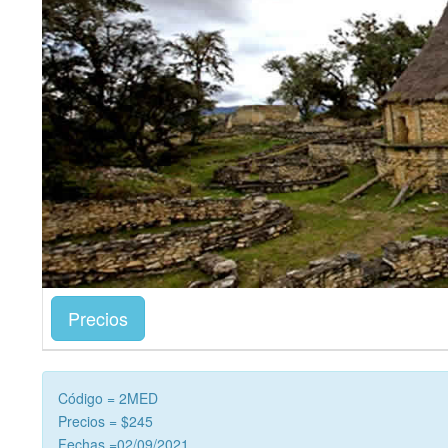
Precios
Código = 2MED
Precios = $245
Fechas =02/09/2021