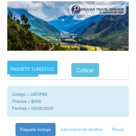
PAQUETE TURISTICO
Precios
Cotizar
Código = 2ATIPAX
Precios = $506
Fechas = 05/08/2025
Paquete Incluye
Informacio de destino
Precio