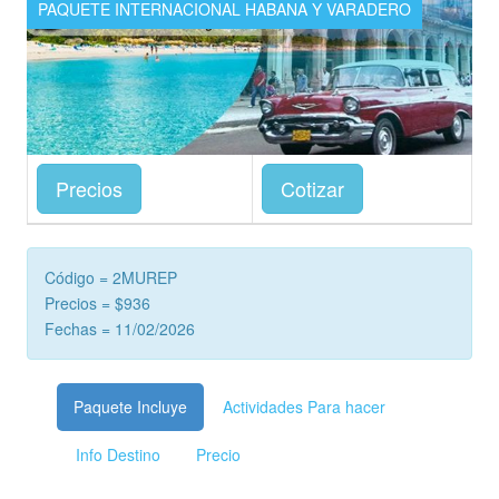
PAQUETE INTERNACIONAL HABANA Y VARADERO
Precios
Cotizar
Código = 2MUREP
Precios = $936
Fechas = 11/02/2026
Paquete Incluye
Actividades Para hacer
Info Destino
Precio