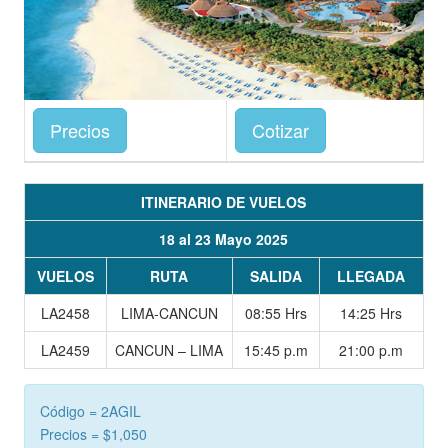
Precios
Cotizar
ITINERARIO DE VUELOS
18 al 23 Mayo 2025
VUELOS
RUTA
SALIDA
LLEGADA
LA2458
LIMA-CANCUN
08:55 Hrs
14:25 Hrs
LA2459
CANCUN – LIMA
15:45 p.m
21:00 p.m
Código = 2AGIL
Precios = $1,050