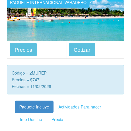
PAQUETE INTERNACIONAL VARADERO
Precios
Cotizar
Código = 2MUREP
Precios = $747
Fechas = 11/02/2026
Paquete Incluye
Actividades Para hacer
Info Destino
Precio