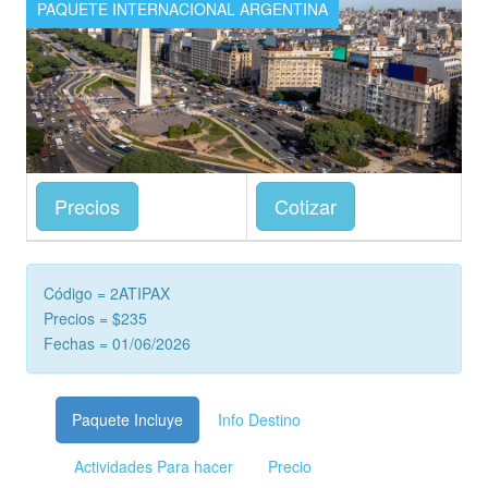
PAQUETE INTERNACIONAL ARGENTINA
Precios
Cotizar
Código = 2ATIPAX
Precios = $235
Fechas = 01/06/2026
Paquete Incluye
Info Destino
Actividades Para hacer
Precio