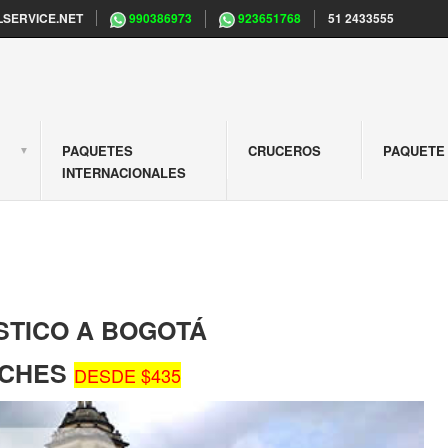
SERVICE.NET
990386973
923651768
51 2433555
PAQUETES
CRUCEROS
PAQUETE 
S
INTERNACIONALES
STICO A BOGOTÁ
OCHES
DESDE $435