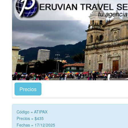
Precios
Código = ATIPAX
Precios = $435
Fechas = 17/12/2025