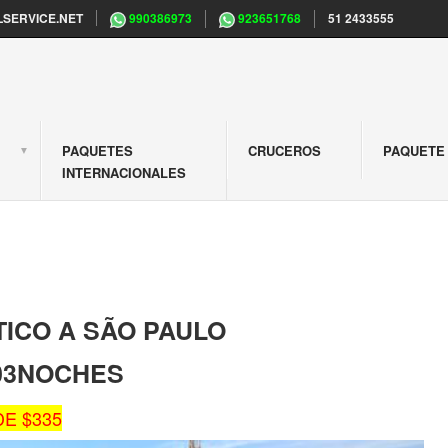
SERVICE.NET
990386973
923651768
51 2433555
PAQUETES
CRUCEROS
PAQUETE 
S
INTERNACIONALES
TICO A SÃO PAULO
/03NOCHES
E $335