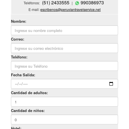
(51) 2433555
990386973
Teléfonos:
|
E-mail:
escribenos@peruviantravelservice.net