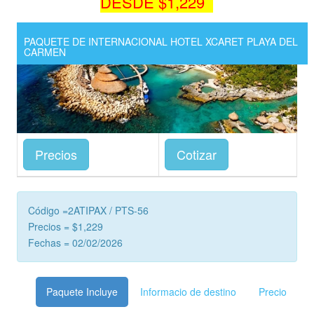
DESDE $1,229
PAQUETE DE INTERNACIONAL HOTEL XCARET PLAYA DEL
CARMEN
Precios
Cotizar
Código =2ATIPAX / PTS-56
Precios = $1,229
Fechas = 02/02/2026
Paquete Incluye
Informacio de destino
Precio