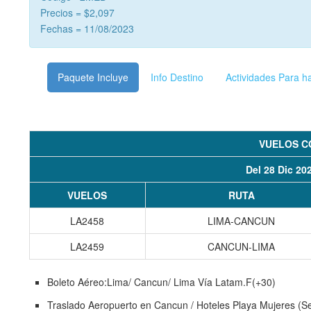
Precios = $2,097
Fechas = 11/08/2023
Paquete Incluye
Info Destino
Actividades Para h
VUELOS C
Del 28 Dic 20
VUELOS
RUTA
LA2458
LIMA-CANCUN
LA2459
CANCUN-LIMA
Boleto Aéreo:Lima/ Cancun/ Lima Vía Latam.F(+30)
Traslado Aeropuerto en Cancun / Hoteles Playa Mujeres (Se