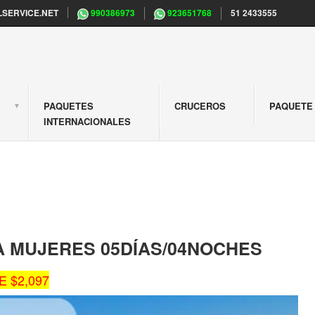
SERVICE.NET
990386973
923651768
51 2433555
PAQUETES
CRUCEROS
PAQUETE 
S
INTERNACIONALES
A MUJERES 05DÍAS/04NOCHES
 $2,097