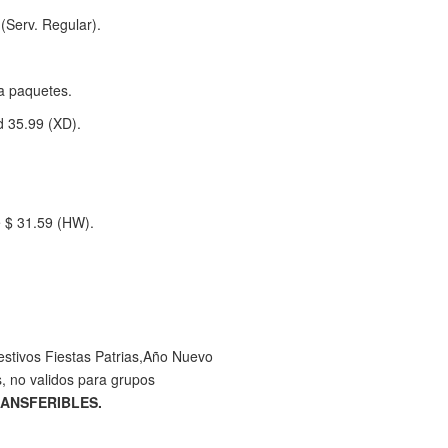
(Serv. Regular).
a paquetes.
d 35.99 (XD).
e $ 31.59 (HW).
estivos Fiestas Patrias,Año Nuevo
, no validos para grupos
ANSFERIBLES.