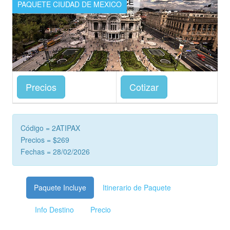
PAQUETE CIUDAD DE MEXICO
Precios
Cotizar
Código = 2ATIPAX
Precios = $269
Fechas = 28/02/2026
Paquete Incluye
Itinerario de Paquete
Info Destino
Precio