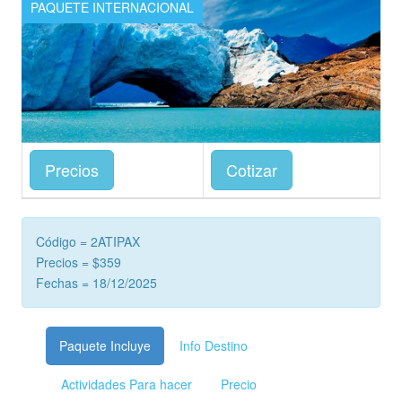
PAQUETE INTERNACIONAL
Precios
Cotizar
Código = 2ATIPAX
Precios = $359
Fechas = 18/12/2025
Paquete Incluye
Info Destino
Actividades Para hacer
Precio